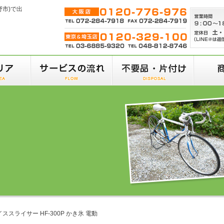
野市)で出
ススライサー HF-300P かき氷 電動