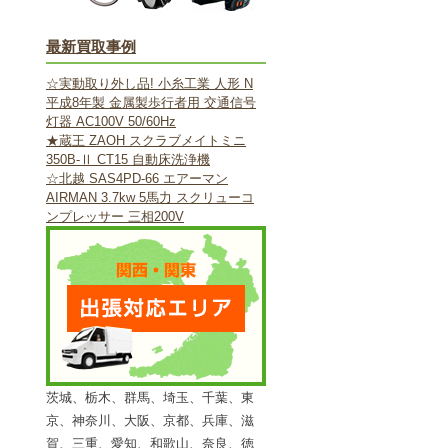
最新買取事例
☆実動取り外し品! 小糸工業 人形 N
平成8年製 金属製歩行者用 交通信号
灯器 AC100V 50/60Hz
★蔵王 ZAOH スクラブメイトミニ
350B-Ⅱ CT15 自動床洗浄機
☆北越 SAS4PD-66 エアーマン
AIRMAN 3.7kw 5馬力 スクリューコ
ンプレッサー 三相200V
茨城、栃木、群馬、埼玉、千葉、東
京、神奈川、大阪、京都、兵庫、滋
賀、三重、愛知、和歌山、奈良、徳