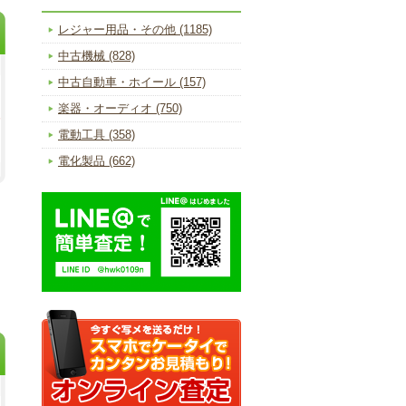
レジャー用品・その他 (1185)
中古機械 (828)
中古自動車・ホイール (157)
楽器・オーディオ (750)
電動工具 (358)
電化製品 (662)