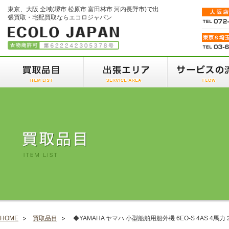
東京、大阪 全域(堺市 松原市 富田林市 河内長野市)で出
張買取・宅配買取ならエコロジャパン
HOME
買取品目
◆YAMAHA ヤマハ 小型船舶用船外機 6EO-S 4AS 4馬