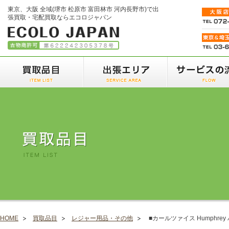
東京、大阪 全域(堺市 松原市 富田林市 河内長野市)で出
張買取・宅配買取ならエコロジャパン
HOME
買取品目
レジャー用品・その他
■カールツァイス Humphre