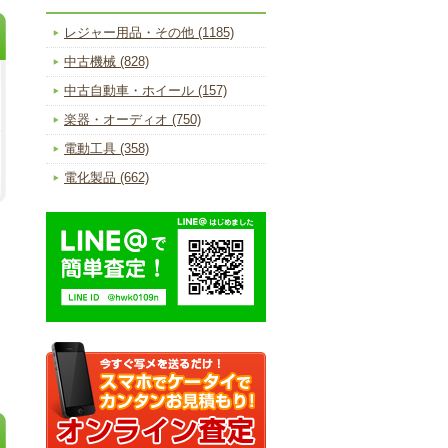
レジャー用品・その他 (1185)
中古機械 (828)
中古自動車・ホイール (157)
楽器・オーディオ (750)
電動工具 (358)
電化製品 (662)