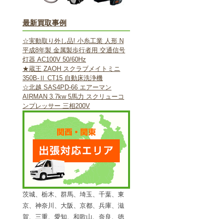
最新買取事例
☆実動取り外し品! 小糸工業 人形 N
平成8年製 金属製歩行者用 交通信号
灯器 AC100V 50/60Hz
★蔵王 ZAOH スクラブメイトミニ
350B-Ⅱ CT15 自動床洗浄機
☆北越 SAS4PD-66 エアーマン
AIRMAN 3.7kw 5馬力 スクリューコ
ンプレッサー 三相200V
茨城、栃木、群馬、埼玉、千葉、東
京、神奈川、大阪、京都、兵庫、滋
賀、三重、愛知、和歌山、奈良、徳