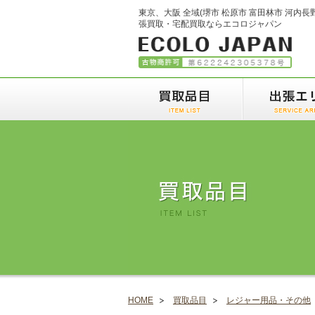
東京、大阪 全域(堺市 松原市 富田林市 河内長
張買取・宅配買取ならエコロジャパン
HOME
買取品目
レジャー用品・その他