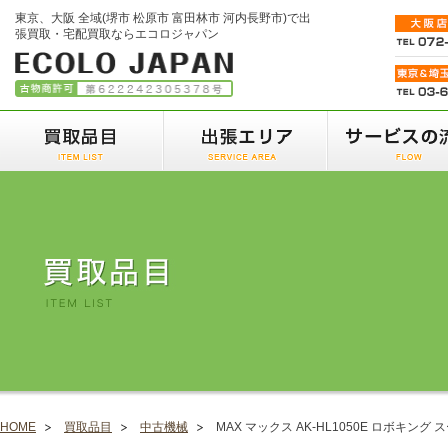
東京、大阪 全域(堺市 松原市 富田林市 河内長野市)で出
張買取・宅配買取ならエコロジャパン
HOME
買取品目
中古機械
MAX マックス AK-HL1050E ロボキング