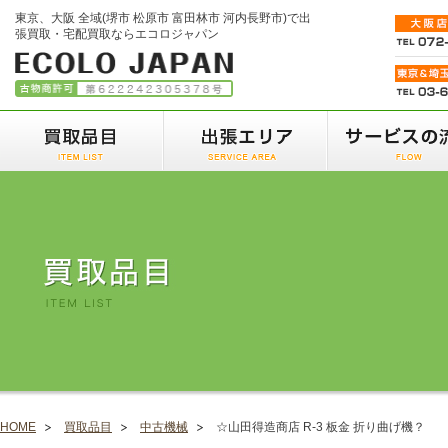
東京、大阪 全域(堺市 松原市 富田林市 河内長野市)で出
張買取・宅配買取ならエコロジャパン
HOME
買取品目
中古機械
☆山田得造商店 R-3 板金 折り曲げ機？