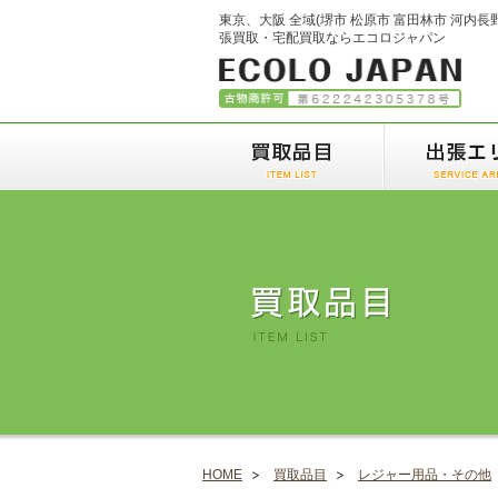
東京、大阪 全域(堺市 松原市 富田林市 河内長
張買取・宅配買取ならエコロジャパン
HOME
買取品目
レジャー用品・その他