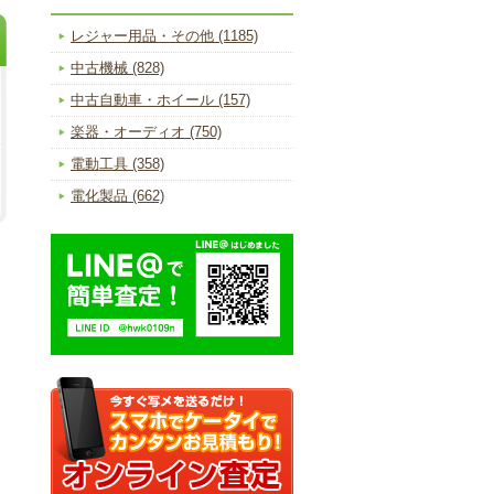
レジャー用品・その他 (1185)
中古機械 (828)
中古自動車・ホイール (157)
楽器・オーディオ (750)
電動工具 (358)
電化製品 (662)