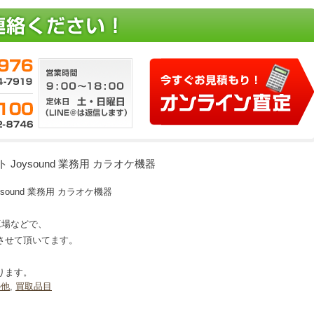
スト Joysound 業務用 カラオケ機器
oysound 業務用 カラオケ機器
、工場などで、
させて頂いてます。
ります。
の他
,
買取品目