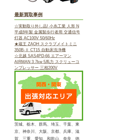
最新買取事例
☆実動取り外し品! 小糸工業 人形 N
平成8年製 金属製歩行者用 交通信号
灯器 AC100V 50/60Hz
★蔵王 ZAOH スクラブメイトミニ
350B-Ⅱ CT15 自動床洗浄機
☆北越 SAS4PD-66 エアーマン
AIRMAN 3.7kw 5馬力 スクリューコ
ンプレッサー 三相200V
茨城、栃木、群馬、埼玉、千葉、東
京、神奈川、大阪、京都、兵庫、滋
賀、三重、愛知、和歌山、奈良、徳