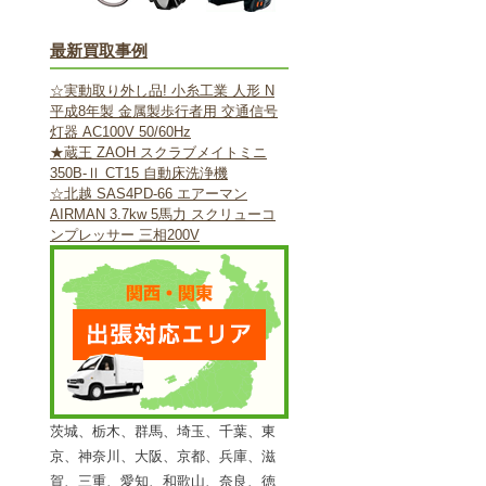
最新買取事例
☆実動取り外し品! 小糸工業 人形 N
平成8年製 金属製歩行者用 交通信号
灯器 AC100V 50/60Hz
★蔵王 ZAOH スクラブメイトミニ
350B-Ⅱ CT15 自動床洗浄機
☆北越 SAS4PD-66 エアーマン
AIRMAN 3.7kw 5馬力 スクリューコ
ンプレッサー 三相200V
茨城、栃木、群馬、埼玉、千葉、東
京、神奈川、大阪、京都、兵庫、滋
賀、三重、愛知、和歌山、奈良、徳