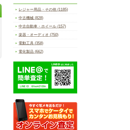
レジャー用品・その他 (1185)
中古機械 (828)
中古自動車・ホイール (157)
楽器・オーディオ (750)
電動工具 (358)
電化製品 (662)