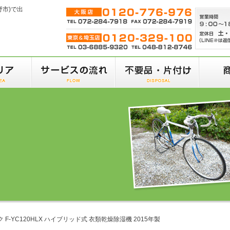
野市)で出
ック F-YC120HLX ハイブリッド式 衣類乾燥除湿機 2015年製