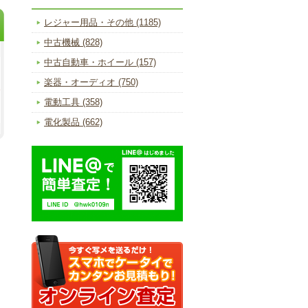
レジャー用品・その他 (1185)
中古機械 (828)
中古自動車・ホイール (157)
楽器・オーディオ (750)
電動工具 (358)
電化製品 (662)