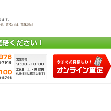
ります。
の他
,
買取品目
,
電化製品