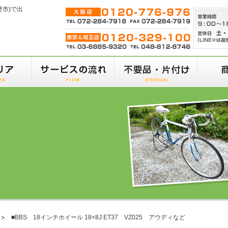
野市)で出
■BBS 18インチホイール 18×8J ET37 VZ025 アウディなど