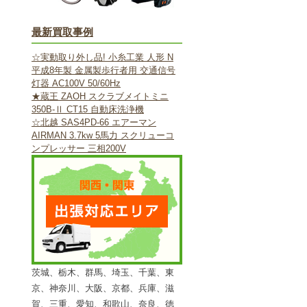
最新買取事例
☆実動取り外し品! 小糸工業 人形 N
平成8年製 金属製歩行者用 交通信号
灯器 AC100V 50/60Hz
★蔵王 ZAOH スクラブメイトミニ
350B-Ⅱ CT15 自動床洗浄機
☆北越 SAS4PD-66 エアーマン
AIRMAN 3.7kw 5馬力 スクリューコ
ンプレッサー 三相200V
茨城、栃木、群馬、埼玉、千葉、東
京、神奈川、大阪、京都、兵庫、滋
賀、三重、愛知、和歌山、奈良、徳