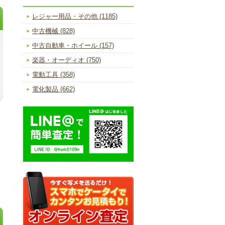
レジャー用品・その他 (1185)
中古機械 (828)
中古自動車・ホイール (157)
楽器・オーディオ (750)
電動工具 (358)
電化製品 (662)