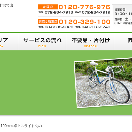
野市)で出
2 190mm 卓上スライド丸のこ