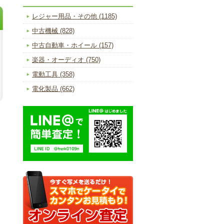
レジャー用品・その他 (1185)
中古機械 (828)
中古自動車・ホイール (157)
楽器・オーディオ (750)
電動工具 (358)
電化製品 (662)