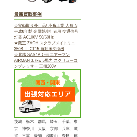
最新買取事例
☆実動取り外し品! 小糸工業 人形 N
平成8年製 金属製歩行者用 交通信号
灯器 AC100V 50/60Hz
★蔵王 ZAOH スクラブメイトミニ
350B-Ⅱ CT15 自動床洗浄機
☆北越 SAS4PD-66 エアーマン
AIRMAN 3.7kw 5馬力 スクリューコ
ンプレッサー 三相200V
茨城、栃木、群馬、埼玉、千葉、東
京、神奈川、大阪、京都、兵庫、滋
賀、三重、愛知、和歌山、奈良、徳