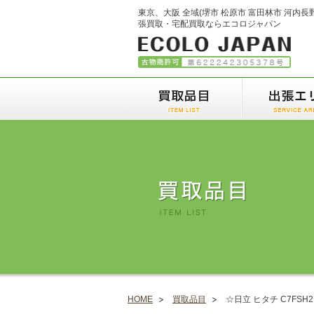
東京、大阪 全域(堺市 松原市 富田林市 河内長
張買取・宅配買取ならエコロジャパン
HOME
買取品目
☆日立 ヒタチ C7FSH