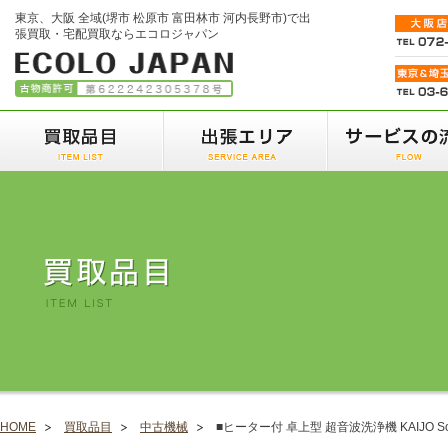
東京、大阪 全域(堺市 松原市 富田林市 河内長野市)で出
張買取・宅配買取ならエコロジャパン
HOME
買取品目
中古機械
■ヒーター付 卓上型 超音波洗浄機 KAIJO Sono