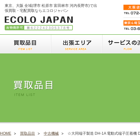
東京、大阪 全域(堺市 松原市 富田林市 河内長野市)で出
張買取・宅配買取ならエコロジャパン
HOME
買取品目
中古機械
☆大同端子製造 DH-1A 電動式端子圧着機 D.S