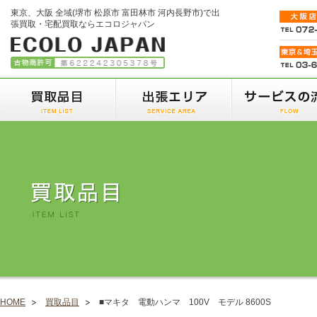
東京、大阪 全域(堺市 松原市 富田林市 河内長野市)で出
張買取・宅配買取ならエコロジャパン
HOME
買取品目
■マキタ 電動ハンマ 100V モデル 8600S