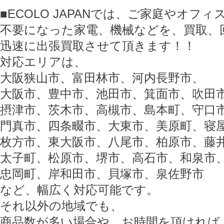
■ECOLO JAPANでは、ご家庭やオフ
不要になった家電、機械などを、買取、
迅速に出張買取させて頂きます！！
対応エリアは、
大阪狭山市、富田林市、河内長野市、
大阪市、豊中市、池田市、箕面市、吹田
摂津市、茨木市、高槻市、島本町、守口
門真市、四条畷市、大東市、美原町、寝
枚方市、東大阪市、八尾市、柏原市、藤
太子町、松原市、堺市、高石市、和泉市
忠岡町、岸和田市、貝塚市、泉佐野市
など、幅広く対応可能です。
それ以外の地域でも、
商品数が多い場合や、お時間を頂ければ