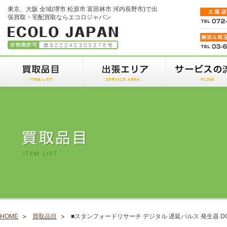
東京、大阪 全域(堺市 松原市 富田林市 河内長野市)で出
張買取・宅配買取ならエコロジャパン
HOME
買取品目
■スタンフォードリサーチ デジタル 遅延パルス 発生器 DG