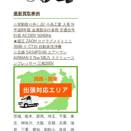
最新買取事例
☆実動取り外し品! 小糸工業 人形 N
平成8年製 金属製歩行者用 交通信号
灯器 AC100V 50/60Hz
★蔵王 ZAOH スクラブメイトミニ
350B-Ⅱ CT15 自動床洗浄機
☆北越 SAS4PD-66 エアーマン
AIRMAN 3.7kw 5馬力 スクリューコ
ンプレッサー 三相200V
茨城、栃木、群馬、埼玉、千葉、東
京、神奈川、大阪、京都、兵庫、滋
賀、三重、愛知、和歌山、奈良、徳