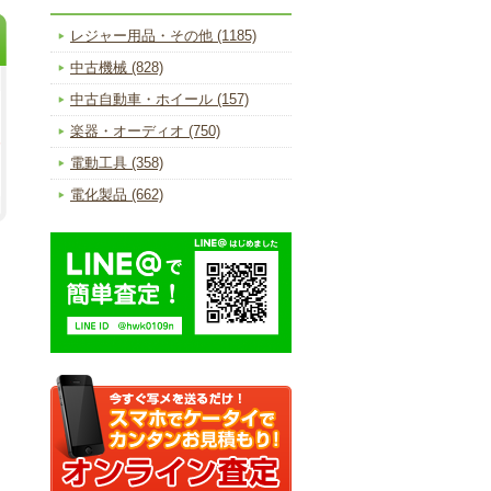
レジャー用品・その他 (1185)
中古機械 (828)
中古自動車・ホイール (157)
楽器・オーディオ (750)
電動工具 (358)
電化製品 (662)