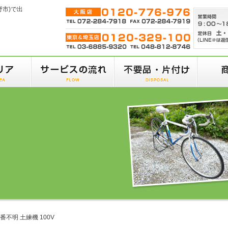
野市)で出
番不明 土練機 100V