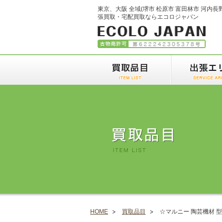
東京、大阪 全域(堺市 松原市 富田林市 河内長
張買取・宅配買取ならエコロジャパン
HOME
買取品目
☆マルニー 陶芸機材 型