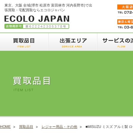
東京、大阪 全域(堺市 松原市 富田林市 河内長野市)で出
張買取・宅配買取ならエコロジャパン
HOME
買取品目
レジャー用品・その他
■MISUZU ミスズ アルミ製 