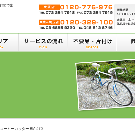
野市)で出
 コーヒーカッター BM-570