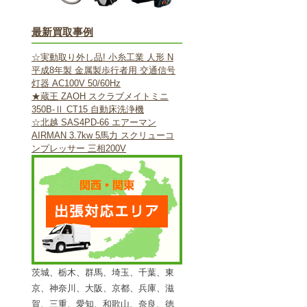
最新買取事例
☆実動取り外し品! 小糸工業 人形 N
平成8年製 金属製歩行者用 交通信号
灯器 AC100V 50/60Hz
★蔵王 ZAOH スクラブメイトミニ
350B-Ⅱ CT15 自動床洗浄機
☆北越 SAS4PD-66 エアーマン
AIRMAN 3.7kw 5馬力 スクリューコ
ンプレッサー 三相200V
茨城、栃木、群馬、埼玉、千葉、東
京、神奈川、大阪、京都、兵庫、滋
賀、三重、愛知、和歌山、奈良、徳