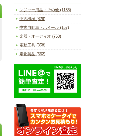
レジャー用品・その他 (1185)
中古機械 (828)
中古自動車・ホイール (157)
楽器・オーディオ (750)
電動工具 (358)
電化製品 (662)