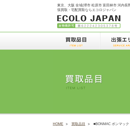
東京、大阪 全域(堺市 松原市 富田林市 河内長
張買取・宅配買取ならエコロジャパン
HOME
買取品目
■BONMAC ボンマック