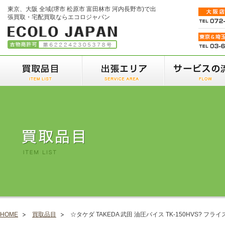
東京、大阪 全域(堺市 松原市 富田林市 河内長野市)で出
張買取・宅配買取ならエコロジャパン
HOME
買取品目
☆タケダ TAKEDA 武田 油圧バイス TK-150HVS? フライ