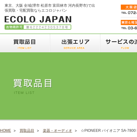
東京、大阪 全域(堺市 松原市 富田林市 河内長野市)で出
張買取・宅配買取ならエコロジャパン
HOME
買取品目
楽器・オーディオ
☆PIONEER パイオニア SA-78