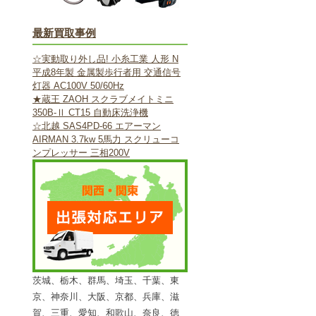
最新買取事例
☆実動取り外し品! 小糸工業 人形 N
平成8年製 金属製歩行者用 交通信号
灯器 AC100V 50/60Hz
★蔵王 ZAOH スクラブメイトミニ
350B-Ⅱ CT15 自動床洗浄機
☆北越 SAS4PD-66 エアーマン
AIRMAN 3.7kw 5馬力 スクリューコ
ンプレッサー 三相200V
茨城、栃木、群馬、埼玉、千葉、東
京、神奈川、大阪、京都、兵庫、滋
賀、三重、愛知、和歌山、奈良、徳