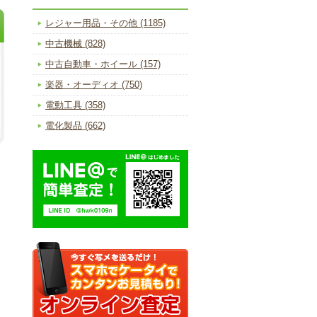
レジャー用品・その他 (1185)
中古機械 (828)
中古自動車・ホイール (157)
楽器・オーディオ (750)
電動工具 (358)
電化製品 (662)