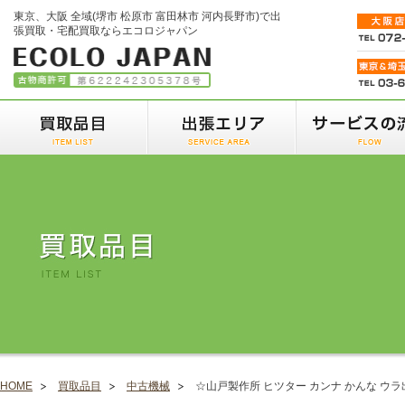
東京、大阪 全域(堺市 松原市 富田林市 河内長野市)で出
張買取・宅配買取ならエコロジャパン
HOME
買取品目
中古機械
☆山戸製作所 ヒツター カンナ かんな ウ