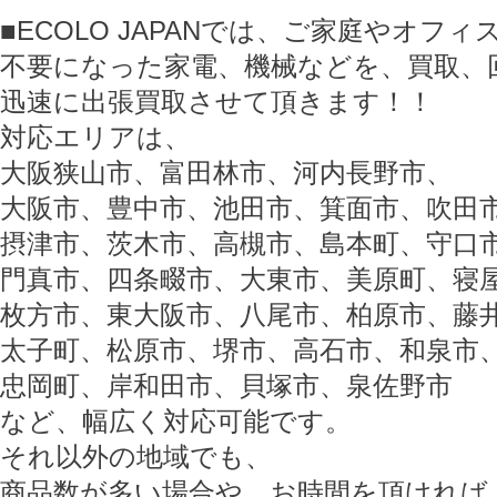
■ECOLO JAPANでは、ご家庭やオフ
不要になった家電、機械などを、買取、
迅速に出張買取させて頂きます！！
対応エリアは、
大阪狭山市、富田林市、河内長野市、
大阪市、豊中市、池田市、箕面市、吹田
摂津市、茨木市、高槻市、島本町、守口
門真市、四条畷市、大東市、美原町、寝
枚方市、東大阪市、八尾市、柏原市、藤
太子町、松原市、堺市、高石市、和泉市
忠岡町、岸和田市、貝塚市、泉佐野市
など、幅広く対応可能です。
それ以外の地域でも、
商品数が多い場合や、お時間を頂ければ