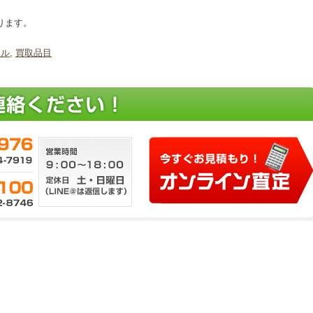
ります。
ール
,
買取品目