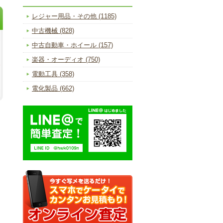
レジャー用品・その他 (1185)
中古機械 (828)
中古自動車・ホイール (157)
楽器・オーディオ (750)
電動工具 (358)
電化製品 (662)