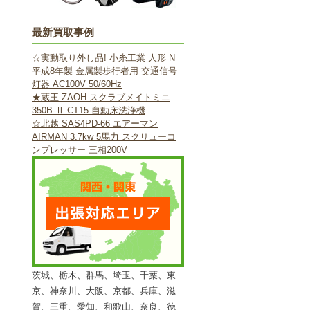
最新買取事例
☆実動取り外し品! 小糸工業 人形 N
平成8年製 金属製歩行者用 交通信号
灯器 AC100V 50/60Hz
★蔵王 ZAOH スクラブメイトミニ
350B-Ⅱ CT15 自動床洗浄機
☆北越 SAS4PD-66 エアーマン
AIRMAN 3.7kw 5馬力 スクリューコ
ンプレッサー 三相200V
茨城、栃木、群馬、埼玉、千葉、東
京、神奈川、大阪、京都、兵庫、滋
賀、三重、愛知、和歌山、奈良、徳