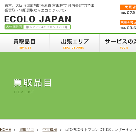
東京、大阪 全域(堺市 松原市 富田林市 河内長野市)で出
張買取・宅配買取ならエコロジャパン
HOME
買取品目
中古機械
□TOPCON トプコン DT-110L レザー セ