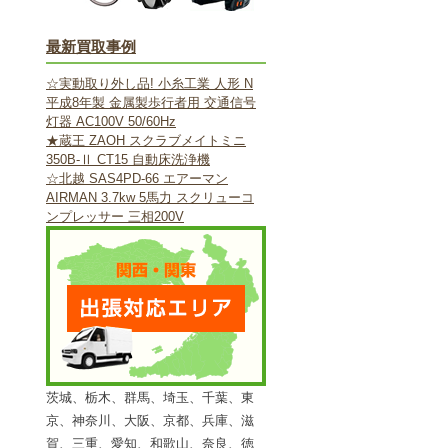
最新買取事例
☆実動取り外し品! 小糸工業 人形 N
平成8年製 金属製歩行者用 交通信号
灯器 AC100V 50/60Hz
★蔵王 ZAOH スクラブメイトミニ
350B-Ⅱ CT15 自動床洗浄機
☆北越 SAS4PD-66 エアーマン
AIRMAN 3.7kw 5馬力 スクリューコ
ンプレッサー 三相200V
茨城、栃木、群馬、埼玉、千葉、東
京、神奈川、大阪、京都、兵庫、滋
賀、三重、愛知、和歌山、奈良、徳