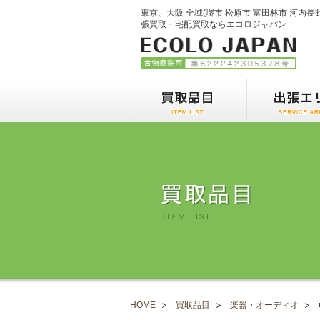
東京、大阪 全域(堺市 松原市 富田林市 河内長
張買取・宅配買取ならエコロジャパン
HOME
買取品目
楽器・オーディオ