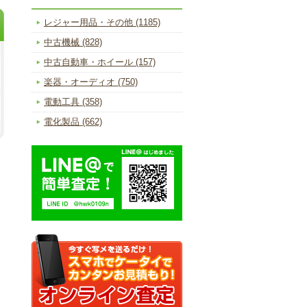
レジャー用品・その他 (1185)
中古機械 (828)
中古自動車・ホイール (157)
楽器・オーディオ (750)
電動工具 (358)
電化製品 (662)