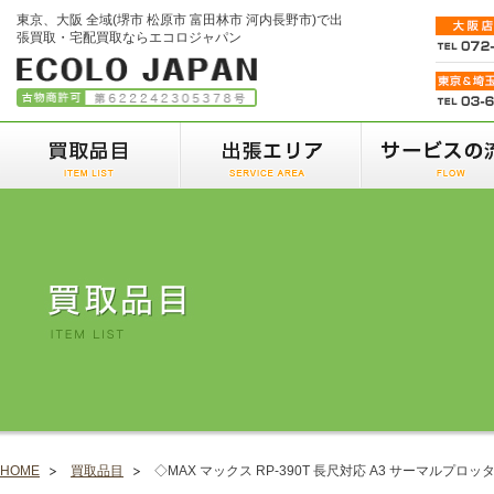
東京、大阪 全域(堺市 松原市 富田林市 河内長野市)で出
張買取・宅配買取ならエコロジャパン
HOME
買取品目
◇MAX マックス RP-390T 長尺対応 A3 サーマルプロッ