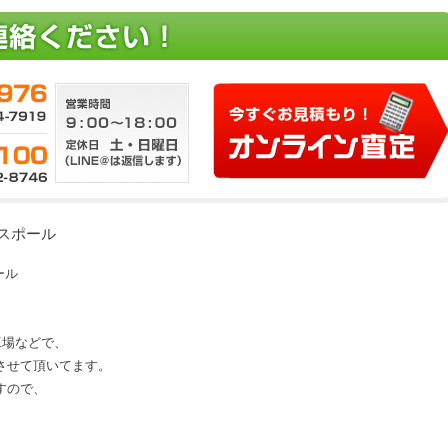
 レスポール
ポール
、工場などで、
させて頂いてます。
すので、