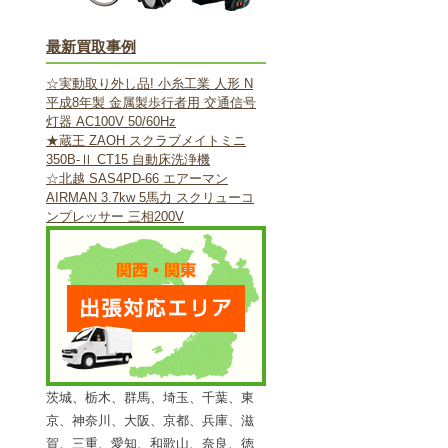
最新買取事例
☆実動取り外し品! 小糸工業 人形 N
平成8年製 金属製歩行者用 交通信号
灯器 AC100V 50/60Hz
★蔵王 ZAOH スクラブメイトミニ
350B-Ⅱ CT15 自動床洗浄機
☆北越 SAS4PD-66 エアーマン
AIRMAN 3.7kw 5馬力 スクリューコ
ンプレッサー 三相200V
茨城、栃木、群馬、埼玉、千葉、東
京、神奈川、大阪、京都、兵庫、滋
賀、三重、愛知、和歌山、奈良、徳