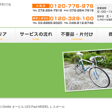
野市)で出
☆Orville オービル LES Paul MODEL レスポール