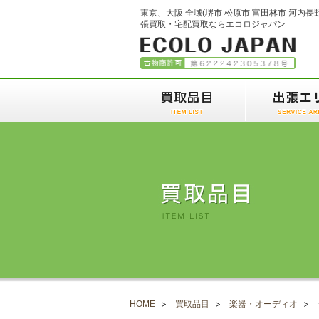
東京、大阪 全域(堺市 松原市 富田林市 河内長
張買取・宅配買取ならエコロジャパン
HOME
買取品目
楽器・オーディオ