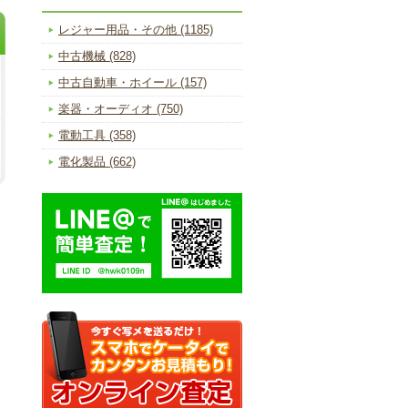
レジャー用品・その他 (1185)
中古機械 (828)
中古自動車・ホイール (157)
楽器・オーディオ (750)
電動工具 (358)
電化製品 (662)