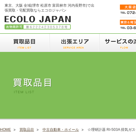
東京、大阪 全域(堺市 松原市 富田林市 河内長野市)で出
張買取・宅配買取ならエコロジャパン
HOME
買取品目
中古自動車・ホイール
☆理研計器 RI-503A 排気ガ