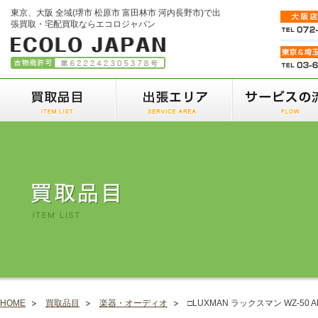
東京、大阪 全域(堺市 松原市 富田林市 河内長野市)で出
張買取・宅配買取ならエコロジャパン
HOME
買取品目
楽器・オーディオ
□LUXMAN ラックスマン WZ-50