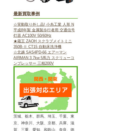
最新買取事例
☆実動取り外し品! 小糸工業 人形 N
平成8年製 金属製歩行者用 交通信号
灯器 AC100V 50/60Hz
★蔵王 ZAOH スクラブメイトミニ
350B-Ⅱ CT15 自動床洗浄機
☆北越 SAS4PD-66 エアーマン
AIRMAN 3.7kw 5馬力 スクリューコ
ンプレッサー 三相200V
茨城、栃木、群馬、埼玉、千葉、東
京、神奈川、大阪、京都、兵庫、滋
賀、三重、愛知、和歌山、奈良、徳