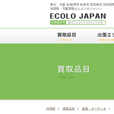
東京、大阪 全域(堺市 松原市 富田林市 河内長
張買取・宅配買取ならエコロジャパン
HOME
買取品目
楽器・オーディオ