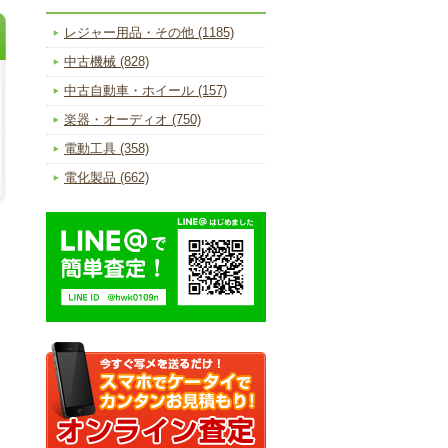
レジャー用品・その他 (1185)
中古機械 (828)
中古自動車・ホイール (157)
楽器・オーディオ (750)
電動工具 (358)
電化製品 (662)