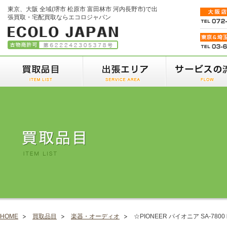
東京、大阪 全域(堺市 松原市 富田林市 河内長野市)で出
張買取・宅配買取ならエコロジャパン
HOME
買取品目
楽器・オーディオ
☆PIONEER パイオニア SA-78