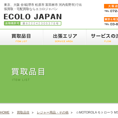
東京、大阪 全域(堺市 松原市 富田林市 河内長野市)で出
張買取・宅配買取ならエコロジャパン
HOME
買取品目
レジャー用品・その他
☆MOTOROLA モトローラ 