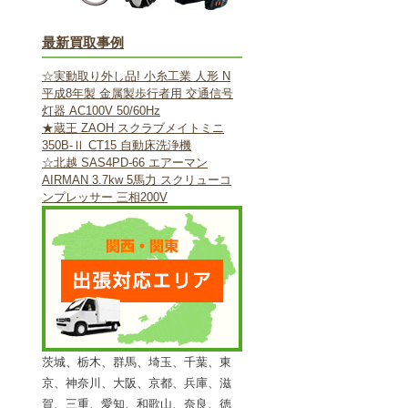
最新買取事例
☆実動取り外し品! 小糸工業 人形 N
平成8年製 金属製歩行者用 交通信号
灯器 AC100V 50/60Hz
★蔵王 ZAOH スクラブメイトミニ
350B-Ⅱ CT15 自動床洗浄機
☆北越 SAS4PD-66 エアーマン
AIRMAN 3.7kw 5馬力 スクリューコ
ンプレッサー 三相200V
茨城、栃木、群馬、埼玉、千葉、東
京、神奈川、大阪、京都、兵庫、滋
賀、三重、愛知、和歌山、奈良、徳