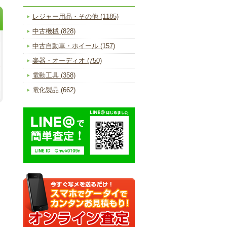
レジャー用品・その他 (1185)
中古機械 (828)
中古自動車・ホイール (157)
楽器・オーディオ (750)
電動工具 (358)
電化製品 (662)