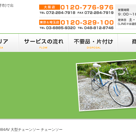
野市)で出
ル 084AV 大型チェーンソー チェーンソー