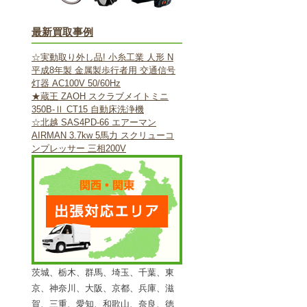
最新買取事例
☆実動取り外し品! 小糸工業 人形 N
平成8年製 金属製歩行者用 交通信号
灯器 AC100V 50/60Hz
★蔵王 ZAOH スクラブメイトミニ
350B-Ⅱ CT15 自動床洗浄機
☆北越 SAS4PD-66 エアーマン
AIRMAN 3.7kw 5馬力 スクリューコ
ンプレッサー 三相200V
茨城、栃木、群馬、埼玉、千葉、東
京、神奈川、大阪、京都、兵庫、滋
賀、三重、愛知、和歌山、奈良、徳