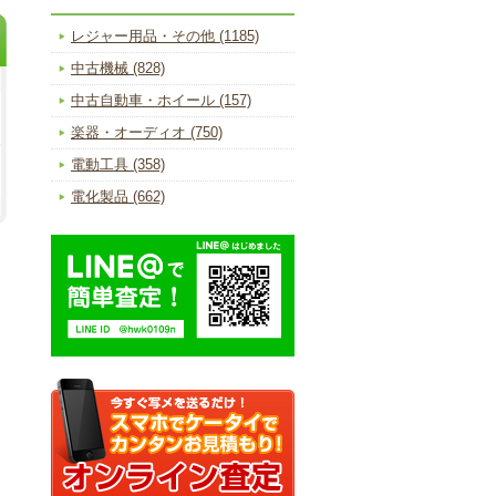
レジャー用品・その他 (1185)
中古機械 (828)
中古自動車・ホイール (157)
楽器・オーディオ (750)
電動工具 (358)
電化製品 (662)