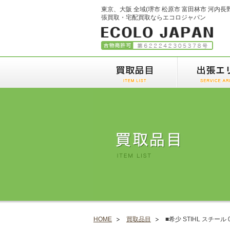
東京、大阪 全域(堺市 松原市 富田林市 河内長
張買取・宅配買取ならエコロジャパン
HOME
買取品目
■希少 STIHL スチー