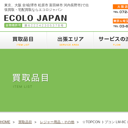
東京、大阪 全域(堺市 松原市 富田林市 河内長野市)で出
張買取・宅配買取ならエコロジャパン
HOME
買取品目
レジャー用品・その他
☆TOPCON トプコン LM-