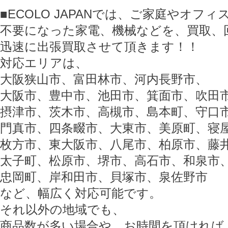
■ECOLO JAPANでは、ご家庭やオフ
不要になった家電、機械などを、買取、
迅速に出張買取させて頂きます！！
対応エリアは、
大阪狭山市、富田林市、河内長野市、
大阪市、豊中市、池田市、箕面市、吹田
摂津市、茨木市、高槻市、島本町、守口
門真市、四条畷市、大東市、美原町、寝
枚方市、東大阪市、八尾市、柏原市、藤
太子町、松原市、堺市、高石市、和泉市
忠岡町、岸和田市、貝塚市、泉佐野市
など、幅広く対応可能です。
それ以外の地域でも、
商品数が多い場合や、お時間を頂ければ